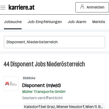
Zum
Anmelden
Seiteninhalt
springen
Jobsuche
Job-Empfehlungen
Job-Alarm
Merkliste
44
Disponent
Jobs
Niederösterreich
44
Disponent
Jobs
Einblicke
in
Disponent (m/w/d)
Niederösterr
Müller Transporte GmbH
Gestern veröffentlicht
Kalsdorf bei Graz
,
Wiener Neudorf
,
Wien 11. Bezirk (Simmering)