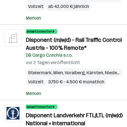
Vollzeit
ab 42.000 € jährlich
Merken
Disponent (m/w/d) – Rail Traffic Control
Austria – 100% Remote*
DB Cargo Czechia s.r.o.
vor 2 Tagen veröffentlicht
Steiermark
,
Wien
,
Voralberg
,
Kärnten
,
Niederösterreich
Vollzeit
3.750 € – 4.500 € monatlich
Merken
Disponent Landverkehr FTL/LTL (m/w/d)
National + International