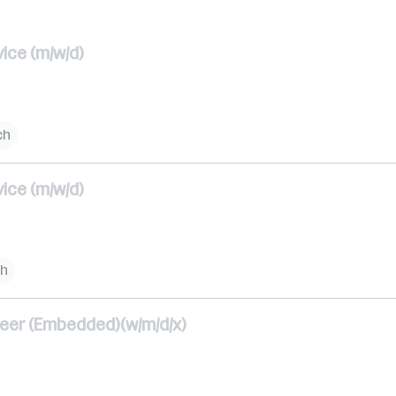
ce (m/w/d)
ch
ce (m/w/d)
ch
eer (Embedded)(w/m/d/x)