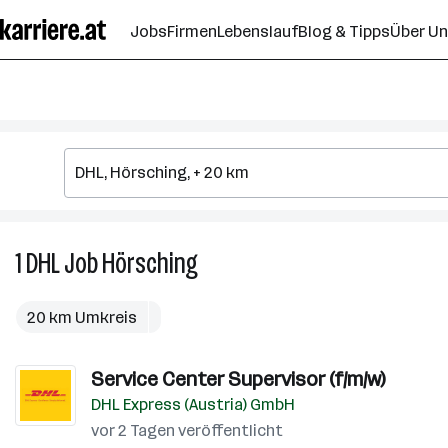
Zum
Jobs
Firmen
Lebenslauf
Blog & Tipps
Über U
Seiteninhalt
springen
1
DHL
Job
Hörsching
1
DHL
Job
20 km Umkreis
in
Hörsching
Service Center Supervisor (f/m/w)
DHL Express (Austria) GmbH
vor 2 Tagen veröffentlicht