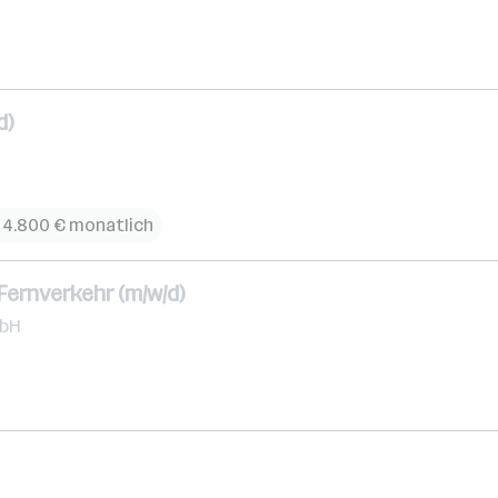
d)
 4.800 € monatlich
Fernverkehr (m/w/d)
mbH