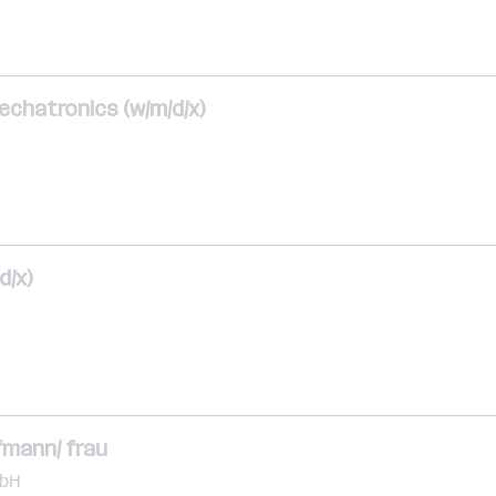
echatronics (w/m/d/x)
d/x)
fmann/ frau
mbH