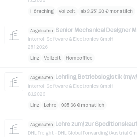
1.2.2026
Hörsching
Vollzeit
ab 3.351,60 € monatlich
Senior Mechanical Designer M
Abgelaufen
Interroll Software & Electronics GmbH
25.1.2026
Linz
Vollzeit
Homeoffice
Lehrling Betriebslogistik (m/w/
Abgelaufen
Interroll Software & Electronics GmbH
8.1.2026
Linz
Lehre
935,66 € monatlich
Lehre zum/ zur Speditionskau
Abgelaufen
DHL Freight - DHL Global Forwarding (Austria) G