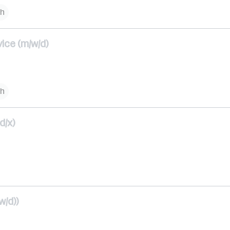
ch
ce (m/w/d)
ch
d/x)
w/d))