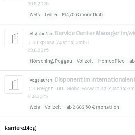
30.8.2025
Wels
Lehre
914,70 € monatlich
Service Center Manager (m/w/
Abgelaufen
DHL Express (Austria) GmbH
23.8.2025
Hörsching
,
Peggau
Vollzeit
Homeoffice
ab
Disponent im internationalen 
Abgelaufen
DHL Freight - DHL Global Forwarding (Austria) G
14.8.2025
Wels
Vollzeit
ab 2.663,50 € monatlich
karriere.blog