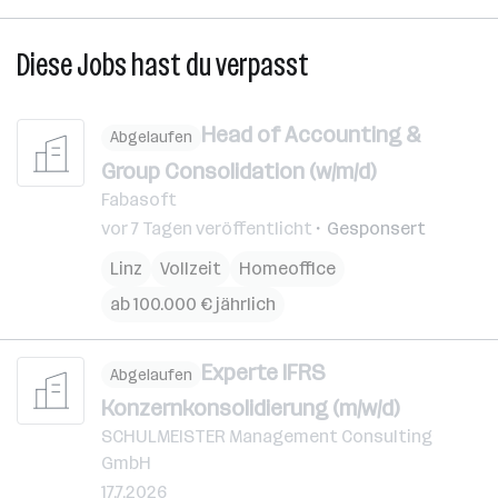
Diese Jobs hast du verpasst
Head of Accounting &
Abgelaufen
Group Consolidation (w/m/d)
Fabasoft
vor 7 Tagen veröffentlicht
Gesponsert
Linz
Vollzeit
Homeoffice
ab 100.000 € jährlich
Experte IFRS
Abgelaufen
Konzernkonsolidierung (m/w/d)
SCHULMEISTER Management Consulting
GmbH
17.7.2026