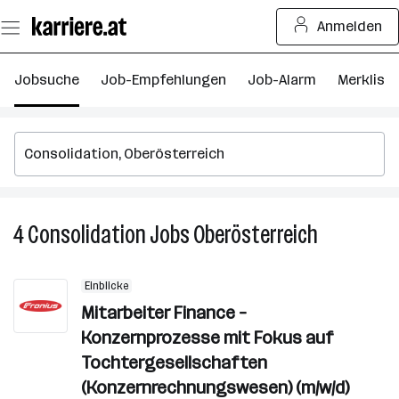
Zum
Anmelden
Seiteninhalt
springen
Jobsuche
Job-Empfehlungen
Job-Alarm
Merkliste
4
Consolidation
Jobs
Oberösterreich
4
Consolidati
Jobs
Einblicke
in
Mitarbeiter Finance –
Oberösterre
Konzernprozesse mit Fokus auf
Tochtergesellschaften
(Konzernrechnungswesen) (m/w/d)