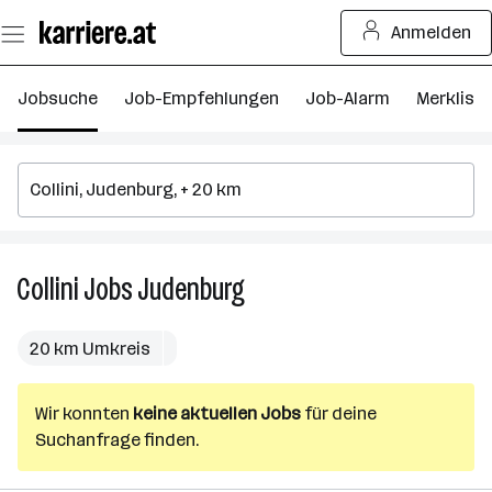
Zum
Anmelden
Seiteninhalt
springen
Jobsuche
Job-Empfehlungen
Job-Alarm
Merkliste
Collini
Jobs
Judenburg
Collini
Jobs
in
20 km Umkreis
Judenburg
Wir konnten
keine aktuellen Jobs
für deine
Suchanfrage finden.