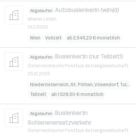
Autobuslenkerin (w/m/d)
Abgelaufen
Wiener Linien
13.2.2026
Wien
Vollzeit
ab 2.545,23 € monatlich
Buslenker:in (nur Teilzeit!)
Abgelaufen
Österreichische Postbus Aktiengesellschaft
25.12.2025
Niederösterreich
,
St. Pölten
,
Vösendorf
,
Tulln
,
W
Teilzeit
ab 1.528,50 € monatlich
Buslenker:in
Abgelaufen
Schienenersatzverkehr
Österreichische Postbus Aktiengesellschaft