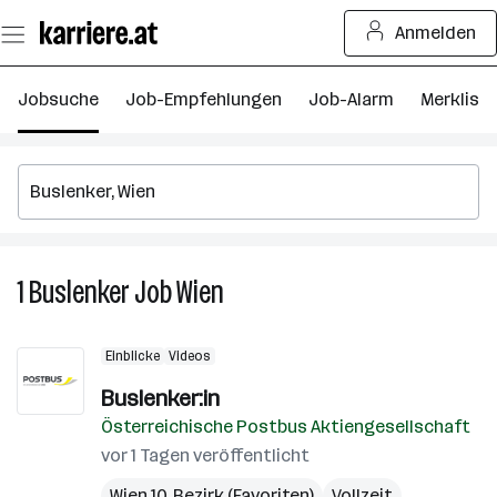
Zum
Anmelden
Seiteninhalt
springen
Jobsuche
Job-Empfehlungen
Job-Alarm
Merkliste
1
Buslenker
Job
Wien
1
Buslenker
Job
Einblicke
Videos
in
Wien
Buslenker:in
Österreichische Postbus Aktiengesellschaft
vor 1 Tagen veröffentlicht
Wien 10. Bezirk (Favoriten)
Vollzeit