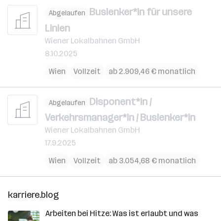
Buslenker*in für unsere
Abgelaufen
Linien
Wiener Lokalbahnen GmbH
8.10.2025
Wien
Vollzeit
ab 2.909,46 € monatlich
Disponent*in /
Abgelaufen
Verkehrsmanager*in / Buslenker*in
Wiener Lokalbahnen GmbH
17.9.2025
Wien
Vollzeit
ab 3.054,68 € monatlich
karriere.blog
Arbeiten bei Hitze: Was ist erlaubt und was