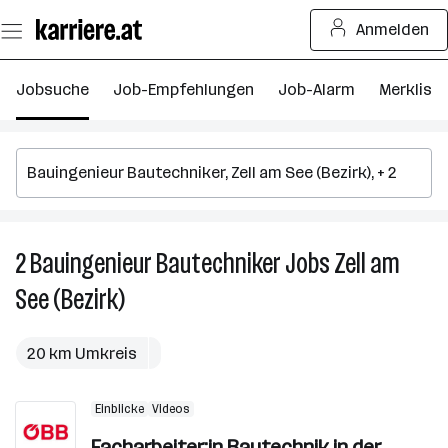
Zum
Anmelden
Seiteninhalt
springen
Jobsuche
Job-Empfehlungen
Job-Alarm
Merkliste
2
Bauingenieur Bautechniker
Jobs
Zell am
2
B
See (Bezirk)
B
J
in
20 km Umkreis
Ze
a
Einblicke
Videos
S
Facharbeiter:in Bautechnik in der