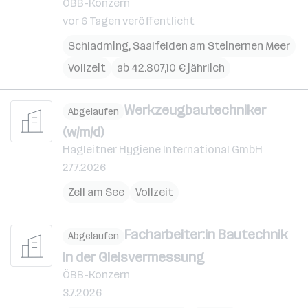
ÖBB-Konzern
vor 6 Tagen veröffentlicht
Schladming
,
Saalfelden am Steinernen Meer
Vollzeit
ab 42.807,10 € jährlich
Werkzeugbautechniker
Abgelaufen
(w/m/d)
Hagleitner Hygiene International GmbH
27.7.2026
Zell am See
Vollzeit
Facharbeiter:in Bautechnik
Abgelaufen
in der Gleisvermessung
ÖBB-Konzern
3.7.2026