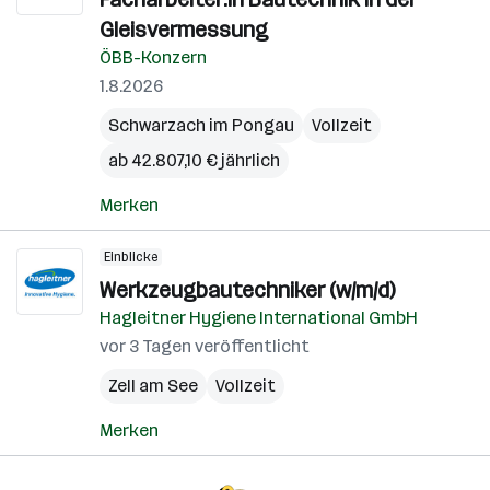
(B
Gleisvermessung
ÖBB-Konzern
1.8.2026
Schwarzach im Pongau
Vollzeit
ab 42.807,10 € jährlich
Merken
Einblicke
Werkzeugbautechniker (w/m/d)
Hagleitner Hygiene International GmbH
vor 3 Tagen veröffentlicht
Zell am See
Vollzeit
Merken