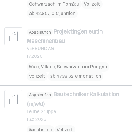
Schwarzach im Pongau
Vollzeit
ab 42.807,10 € jährlich
Projektingenieur:in
Abgelaufen
Maschinenbau
VERBUND AG
1.7.2026
Wien
,
Villach
,
Schwarzach im Pongau
Vollzeit
ab 4.738,62 € monatlich
Bautechniker Kalkulation
Abgelaufen
(m/w/d)
Leube Gruppe
16.5.2026
Maishofen
Vollzeit