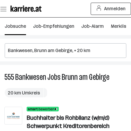
Zum
Anmelden
Seiteninhalt
springen
Jobsuche
Job-Empfehlungen
Job-Alarm
Merkliste
555
Bankwesen
Jobs
Brunn am Gebirge
555
Bankwese
Jobs
20 km Umkreis
in
Brunn
am
Buchhalter bis Rohbilanz (w/m/d)
Gebirge
Schwerpunkt Kreditorenbereich