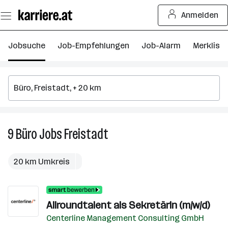
Zum
Anmelden
Seiteninhalt
springen
Jobsuche
Job-Empfehlungen
Job-Alarm
Merkliste
9
Büro
Jobs
Freistadt
9
Büro
Jobs
20 km Umkreis
in
Freistadt
Allroundtalent als SekretärIn (m/w/d)
Centerline Management Consulting GmbH