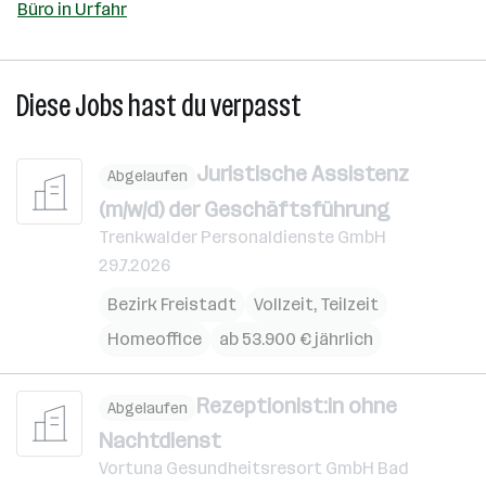
Büro in Urfahr
Diese Jobs hast du verpasst
Juristische Assistenz
Abgelaufen
(m/w/d) der Geschäftsführung
Trenkwalder Personaldienste GmbH
29.7.2026
Bezirk Freistadt
Vollzeit, Teilzeit
Homeoffice
ab 53.900 € jährlich
Rezeptionist:in ohne
Abgelaufen
Nachtdienst
Vortuna Gesundheitsresort GmbH Bad