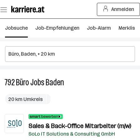
Zum
Anmelden
Seiteninhalt
springen
Jobsuche
Job-Empfehlungen
Job-Alarm
Merkliste
792
Büro
Jobs
Baden
792
Büro
Jobs
20 km Umkreis
in
Baden
Sales & Back-Office Mitarbeiter (m/w)
SoLo IT Solutions & Consulting GmbH