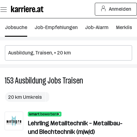
Zum
Anmelden
Seiteninhalt
springen
Jobsuche
Job-Empfehlungen
Job-Alarm
Merkliste
153
Ausbildung
Jobs
Traisen
153
Ausbildung
Jobs
20 km Umkreis
in
Traisen
Lehrling Metalltechnik – Metallbau-
und Blechtechnik (m/w/d)