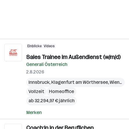
Einblicke
Videos
Sales Trainee im Außendienst (w/m/d)
Generali Österreich
2.8.2026
Innsbruck
,
Klagenfurt am Wörthersee
,
Wien
,
Bre
Vollzeit
Homeoffice
ab 32.294,97 € jährlich
Merken
Coach:in in der Beruflichen