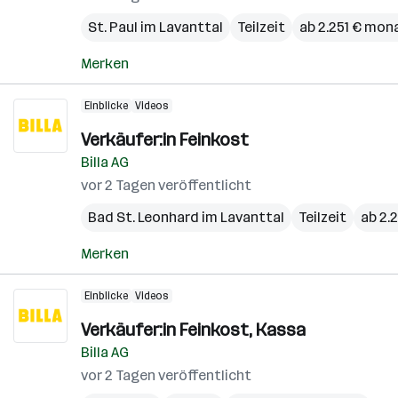
St. Paul im Lavanttal
Teilzeit
ab 2.251 € mon
Merken
Einblicke
Videos
Verkäufer:in Feinkost
Billa AG
vor 2 Tagen veröffentlicht
Bad St. Leonhard im Lavanttal
Teilzeit
ab 2.
Merken
Einblicke
Videos
Verkäufer:in Feinkost, Kassa
Billa AG
vor 2 Tagen veröffentlicht