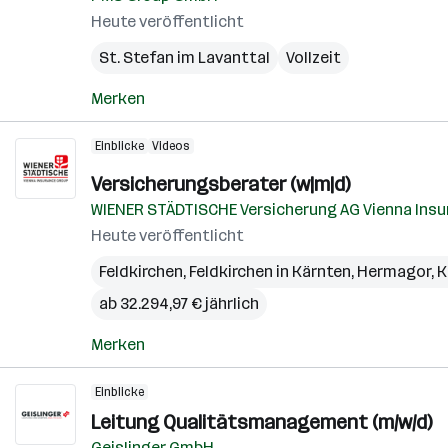
Heute veröffentlicht
St. Stefan im Lavanttal
Vollzeit
Merken
Einblicke
Videos
Versicherungsberater (w|m|d)
WIENER STÄDTISCHE Versicherung AG Vienna Insu
Heute veröffentlicht
Feldkirchen
,
Feldkirchen in Kärnten
,
Hermagor
,
K
ab 32.294,97 € jährlich
Merken
Einblicke
Leitung Qualitätsmanagement (m/w/d)
Geislinger GmbH