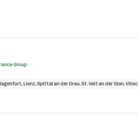
rance Group
lagenfurt
,
Lienz
,
Spittal an der Drau
,
St. Veit an der Glan
,
Villa