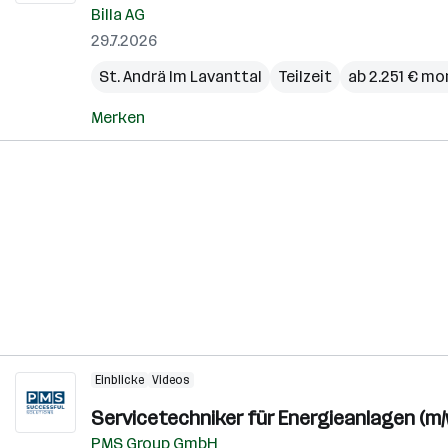
Billa AG
29.7.2026
St. Andrä Im Lavanttal
Teilzeit
ab 2.251 € mo
Merken
Einblicke
Videos
Servicetechniker für Energieanlagen (m/
PMS Group GmbH