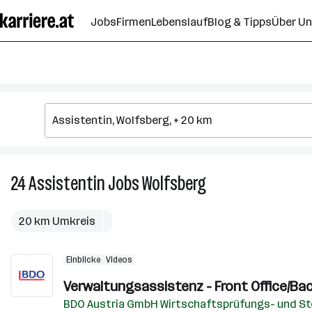
Zum
Jobs
Firmen
Lebenslauf
Blog & Tipps
Über U
Seiteninhalt
springen
24
Assistentin
Jobs
Wolfsberg
24
Assistentin
Jobs
20 km Umkreis
in
Wolfsberg
Einblicke
Videos
Verwaltungsassistenz - Front Office/Back
BDO Austria GmbH Wirtschaftsprüfungs- und S