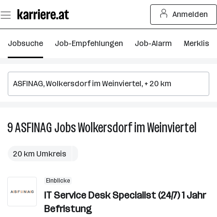
Zum
Anmelden
Seiteninhalt
springen
Jobsuche
Job-Empfehlungen
Job-Alarm
Merkliste
9
ASFINAG
Jobs
Wolkersdorf im Weinviertel
9
ASFI
Jobs
20 km Umkreis
in
Wolke
Einblicke
im
IT Service Desk Specialist (24/7) 1 Jahr
Weinv
Befristung