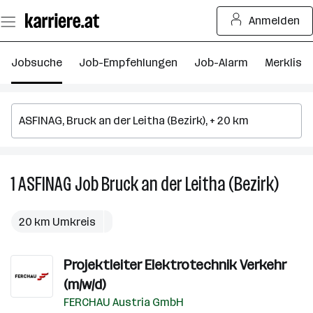
Zum
Anmelden
Seiteninhalt
springen
Jobsuche
Job-Empfehlungen
Job-Alarm
Merkliste
1
ASFINAG
Job
Bruck an der Leitha (Bezirk)
1
ASFIN
Job
20 km Umkreis
in
Bruck
Projektleiter Elektrotechnik Verkehr
an
der
(m/w/d)
Leitha
FERCHAU Austria GmbH