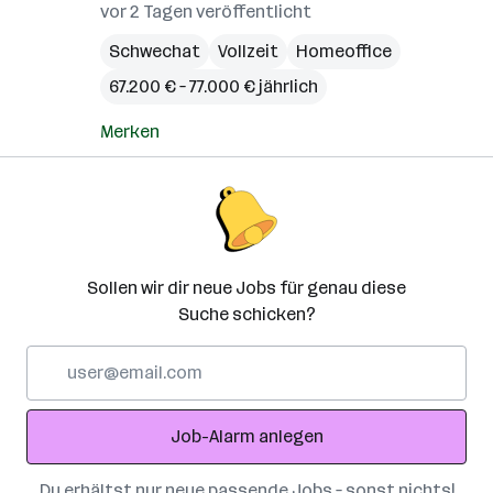
(Bezirk
vor 2 Tagen veröffentlicht
Schwechat
Vollzeit
Homeoffice
67.200 € – 77.000 € jährlich
Merken
Sollen wir dir neue Jobs für genau diese
Suche schicken?
E-
Mail-
Adresse
Job-Alarm anlegen
Du erhältst nur neue passende Jobs – sonst nichts!