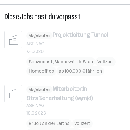
Diese Jobs hast du verpasst
Projektleitung Tunnel
Abgelaufen
ASFINAG
7.4.2026
Schwechat
,
Mannswörth
,
Wien
Vollzeit
Homeoffice
ab 100.000 € jährlich
Mitarbeiter:in
Abgelaufen
Straßenerhaltung (w/m/d)
ASFINAG
18.3.2026
Bruck an der Leitha
Vollzeit