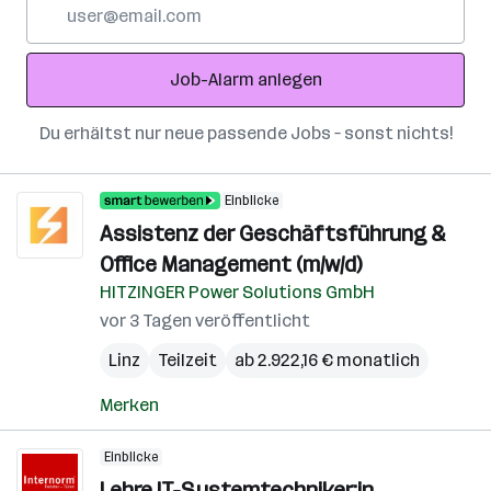
E-
Mail-
Adresse
Job-Alarm anlegen
Du erhältst nur neue passende Jobs – sonst nichts!
Einblicke
Assistenz der Geschäftsführung &
Office Management (m/w/d)
HITZINGER Power Solutions GmbH
vor 3 Tagen veröffentlicht
Linz
Teilzeit
ab 2.922,16 € monatlich
Merken
Einblicke
Lehre IT-Systemtechniker:in