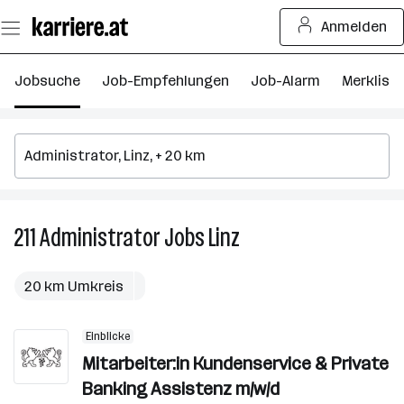
Zum
Anmelden
Seiteninhalt
springen
Jobsuche
Job-Empfehlungen
Job-Alarm
Merkliste
211
Administrator
Jobs
Linz
211
Administrator
Jobs
20 km Umkreis
in
Linz
Einblicke
Mitarbeiter:in Kundenservice & Private
Banking Assistenz m/w/d