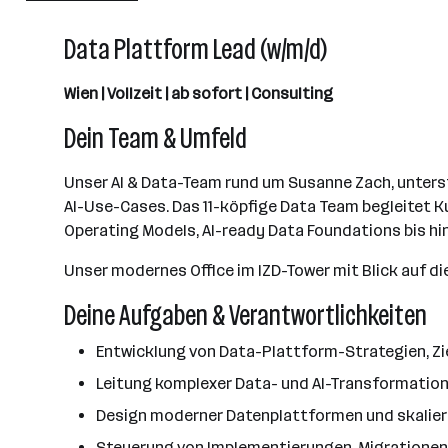
501 - 2500 Mitarbeiter*innen
Data Plattform Lead (w/m/d)
Wien
Wien | Vollzeit | ab sofort | Consulting
Dein Team & Umfeld
Unser AI & Data-Team rund um Susanne Zach, unter
AI-Use-Cases. Das 11-köpfige Data Team begleitet K
Operating Models, AI-ready Data Foundations bis h
Unser modernes Office im IZD-Tower mit Blick auf di
Deine Aufgaben & Verantwortlichkeiten
Entwicklung von Data-Plattform-Strategien, 
Leitung komplexer Data- und AI-Transformation
Design moderner Datenplattformen und skalierb
Steuerung von Implementierungen, Migrationen