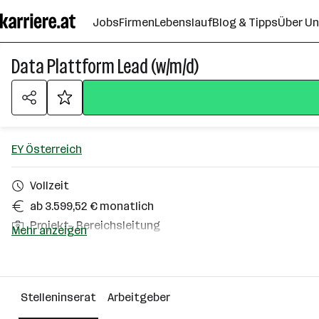
Zum
Jobs
Firmen
Lebenslauf
Blog & Tipps
Über U
Seiteninhalt
springen
Data Plattform Lead (w/m/d)
EY Österreich
Vollzeit
ab 3.599,52 € monatlich
Projekt-, Bereichsleitung
Mehr anzeigen
Homeoffice möglich
Wien
Stelleninserat
Arbeitgeber
Über das Unternehmen