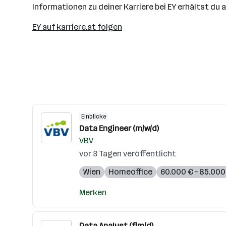
Informationen zu deiner Karriere bei EY erhältst du 
EY auf karriere.at folgen
Einblicke
Data Engineer (m/w/d)
VBV
vor 3 Tagen veröffentlicht
Wien
Homeoffice
60.000 € – 85.000 
Merken
Data Analyst (f/m/d)