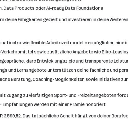
h, Data Products oder AI-ready Data Foundations
ern deine Fähigkeiten gezielt und investieren in deine Weitere
batical sowie flexible Arbeitszeitmodelle ermöglichen eine i
Verkehrsmittel sowie zusätzliche Angebote wie Bike-Leasing 
spräche, klare Entwicklungsziele und transparente Leistung
chings und Lernangebote unterstützen deine fachliche und per
sche Beratung, Coaching-Möglichkeiten sowie Initiativen zu
t Zugang zu vielfältigen Sport- und Freizeitangeboten förde
 - Empfehlungen werden mit einer Prämie honoriert
UR 3.599,52. Das tatsächliche Gehalt hängt von deiner Berufs