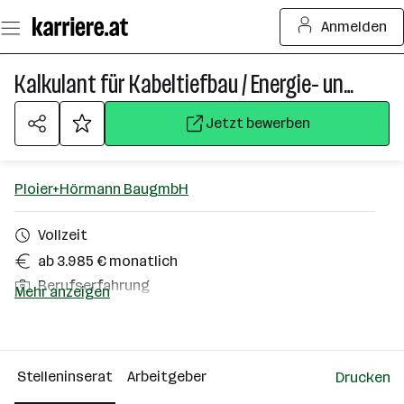
Zum
Anmelden
Seiteninhalt
springen
Kalkulant für Kabeltiefbau / Energie- und Telekominfrastruktur (m/w/d)
Jetzt bewerben
Ploier+Hörmann BaugmbH
Vollzeit
ab 3.985 € monatlich
Berufserfahrung
Mehr anzeigen
Homeoffice möglich
Traun
Stelleninserat
Arbeitgeber
Drucken
Über das Unternehmen