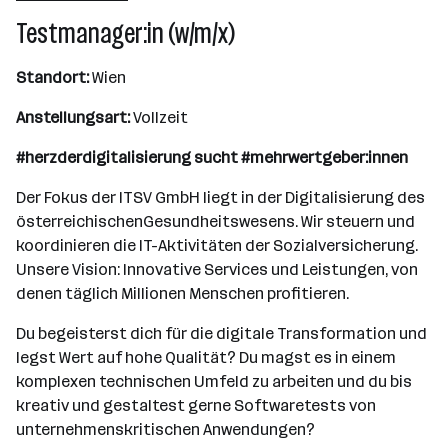
501 - 2500 Mitarbeiter*innen
Testmanager:in (w/m/x)
Wien
Standort:
Wien
Anstellungsart:
Vollzeit
#herzderdigitalisierung sucht #mehrwertgeber:innen
Der Fokus der ITSV GmbH liegt in der Digitalisierung des
österreichischenGesundheitswesens. Wir steuern und
koordinieren die IT-Aktivitäten der Sozialversicherung.
Unsere Vision: Innovative Services und Leistungen, von
denen täglich Millionen Menschen profitieren.
Du begeisterst dich für die digitale Transformation und
legst Wert auf hohe Qualität? Du magst es in einem
komplexen technischen Umfeld zu arbeiten und du bis
kreativ und gestaltest gerne Softwaretests von
unternehmenskritischen Anwendungen?