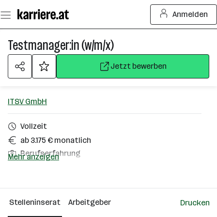
Zum
Anmelden
Seiteninhalt
springen
Testmanager:in (w/m/x)
Jetzt bewerben
ITSV GmbH
Vollzeit
ab 3.175 € monatlich
Berufserfahrung
Mehr anzeigen
Homeoffice möglich
Wien
Stelleninserat
Arbeitgeber
Drucken
Über das Unternehmen