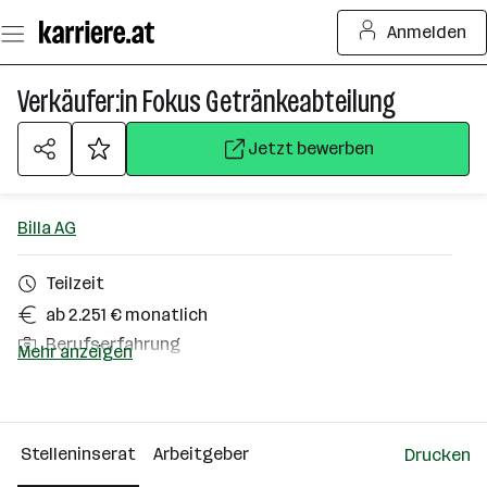
Zum
Anmelden
Seiteninhalt
springen
Verkäufer:in Fokus Getränkeabteilung
Jetzt bewerben
Billa AG
Teilzeit
ab 2.251 € monatlich
Berufserfahrung
Mehr anzeigen
Villach
Über das Unternehmen
Stelleninserat
Arbeitgeber
Drucken
10000+ Mitarbeiter*innen