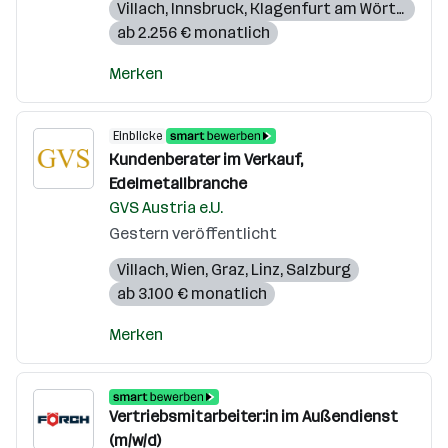
Villach
,
Innsbruck
,
Klagenfurt am Wörthersee
ab 2.256 € monatlich
Merken
Einblicke
Kundenberater im Verkauf,
Edelmetallbranche
GVS Austria e.U.
Gestern veröffentlicht
Villach
,
Wien
,
Graz
,
Linz
,
Salzburg
ab 3.100 € monatlich
Merken
Vertriebsmitarbeiter:in im Außendienst
(m/w/d)