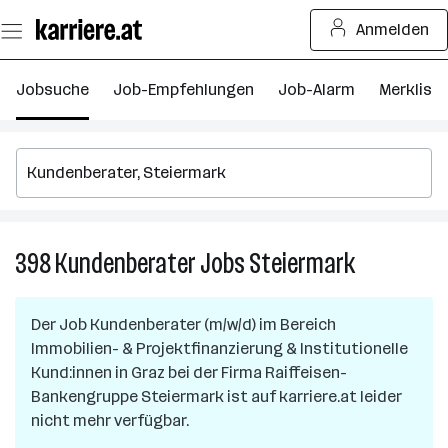
Zum
Anmelden
Seiteninhalt
springen
Jobsuche
Job-Empfehlungen
Job-Alarm
Merkliste
398
Kundenberater
Jobs
Steiermark
398
Kundenberat
Jobs
Der Job
Kundenberater (m/w/d) im Bereich
in
Immobilien- & Projektfinanzierung & Institutionelle
Steiermark
Kund:innen
in
Graz
bei der Firma
Raiffeisen-
Bankengruppe Steiermark
ist auf karriere.at leider
nicht mehr verfügbar.