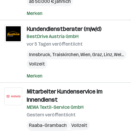
ab 50.000 € jährlich
Merken
Kundendienstberater (m/w/d)
BestDrive Austria GmbH
vor 5 Tagen veröffentlicht
Innsbruck
,
Traiskirchen
,
Wien
,
Graz
,
Linz
,
Wels
,
Ku
Vollzeit
Merken
Mitarbeiter Kundenservice im
Innendienst
MEWA Textil-Service GmbH
Gestern veröffentlicht
Raaba-Grambach
Vollzeit