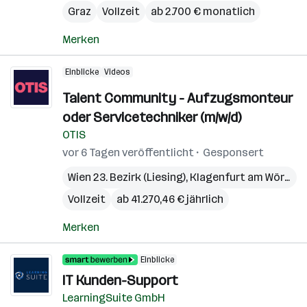
Graz
Vollzeit
ab 2.700 € monatlich
Merken
Einblicke
Videos
Talent Community - Aufzugsmonteur
oder Servicetechniker (m/w/d)
OTIS
vor 6 Tagen veröffentlicht
Gesponsert
Wien 23. Bezirk (Liesing)
,
Klagenfurt am Wörthersee
Vollzeit
ab 41.270,46 € jährlich
Merken
Einblicke
IT Kunden-Support
LearningSuite GmbH