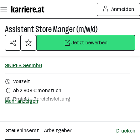
Zum
Anmelden
Seiteninhalt
springen
Assistent Store Manger (m/w/d)
Jetzt bewerben
SNIPES GesmbH
Vollzeit
ab 2.303 € monatlich
Projekt-, Bereichsleitung
Mehr anzeigen
Innsbruck
Über das Unternehmen
Stelleninserat
Arbeitgeber
Drucken
Wien