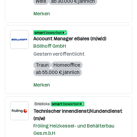
Wels
ab 30.000 € jährlich
Merken
Account Manager eSales (m/w/d)
Böllhoff GmbH
Gestern veröffentlicht
Traun
Homeoffice
ab 55.000 € jährlich
Merken
Einblicke
Technischer Innendienst/Kundendienst
(m/w)
Fröling Heizkessel- und Behälterbau
Ges.m.b.H