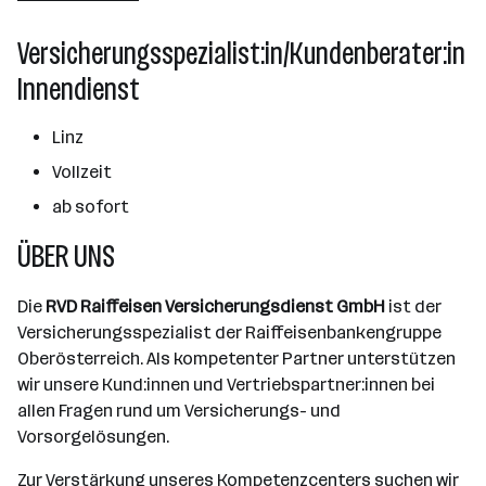
2501 - 10000 Mitarbeiter*innen
Versicherungsspezialist:in/Kundenberater:in
Linz
Innendienst
Linz
Vollzeit
ab sofort
ÜBER UNS
Die
RVD Raiffeisen Versicherungsdienst GmbH
ist der
Versicherungsspezialist der Raiffeisenbankengruppe
Oberösterreich. Als kompetenter Partner unterstützen
wir unsere Kund:innen und Vertriebspartner:innen bei
allen Fragen rund um Versicherungs- und
Vorsorgelösungen.
Zur Verstärkung unseres Kompetenzcenters suchen wir