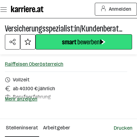
Zum
Anmelden
Seiteninhalt
springen
Versicherungsspezialist:in/Kundenberater:in Innendienst
Raiffeisen Oberösterreich
Vollzeit
ab 40.100 € jährlich
Berufserfahrung
Mehr anzeigen
Homeoffice möglich
Linz
Stelleninserat
Arbeitgeber
Drucken
Über das Unternehmen