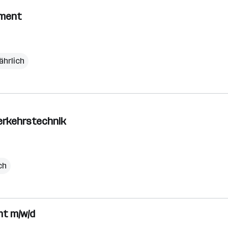
pment
ährlich
erkehrstechnik
ch
ht m/w/d