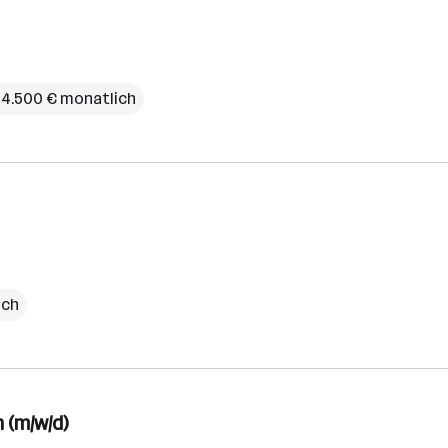
 4.500 € monatlich
ich
 (m/w/d)