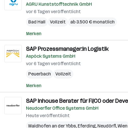
AGRU Kunststofftechnik GmbH
vor 6 Tagen veröffentlicht
Bad Hall
Vollzeit
ab 3.500 € monatlich
Merken
SAP Prozessmanager:in Logistik
Aspöck Systems GmbH
vor 6 Tagen veröffentlicht
Peuerbach
Vollzeit
Merken
SAP Inhouse Berater für FI/CO oder Devel
Neudoerfler Office Systems GmbH
Heute veröffentlicht
Waidhofen an der Ybbs
,
Eferding
,
Neudörfl
,
Wien