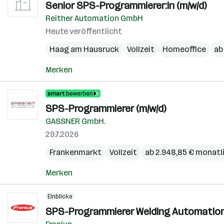
Senior SPS-Program­mierer:in (m/w/d)
Reither Automation GmbH
Heute veröffentlicht
Haag am Hausruck
Vollzeit
Homeoffice
ab
Merken
SPS-Programmierer (m/w/d)
GASSNER GmbH.
29.7.2026
Frankenmarkt
Vollzeit
ab 2.948,85 € monatl
Merken
Einblicke
SPS-Programmierer Welding Automation