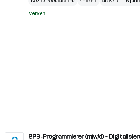
Bezirk Vöcklabruck
Vollzeit
ab 63.000 € jähr
Merken
SPS-Programmierer (m/w/d) – Digitalisi