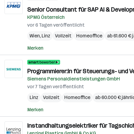
Senior Consultant für SAP AI & Develo
KPMG Österreich
vor 6 Tagen veröffentlicht
Wien
,
Linz
Vollzeit
Homeoffice
ab 61.600 € j
Merken
Programmierer:in für Steuerungs- und V
Siemens Personaldienstleistungen GmbH
vor 7 Tagen veröffentlicht
Linz
Vollzeit
Homeoffice
ab 60.000 € jährli
Merken
Instandhaltungselektriker für Tagschic
Lenzing Plastics GmbH & Co KG