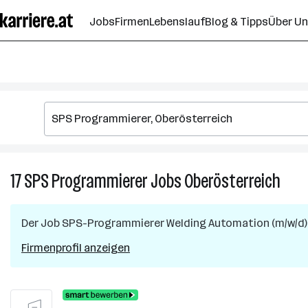
Zum
Jobs
Firmen
Lebenslauf
Blog & Tipps
Über U
Seiteninhalt
springen
17
SPS Programmierer
Jobs
Oberösterreich
17
SPS
Prog
Der Job
SPS-Programmierer Welding Automation (m/w/d)
Jobs
in
Firmenprofil anzeigen
Oberö