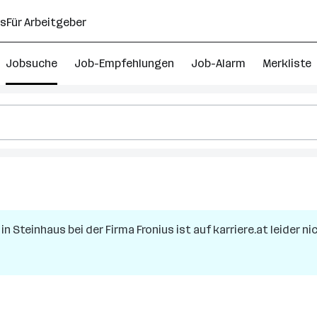
ns
Für Arbeitgeber
Jobsuche
Job-Empfehlungen
Job-Alarm
Merkliste
rammierer
in
Steinhaus
bei der Firma
Fronius
ist auf karriere.at leider n
sterreich