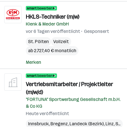
HKLS-Techniker (m/w)
Klenk & Meder GmbH
vor 6 Tagen veröffentlicht
Gesponsert
St. Pölten
Vollzeit
ab 2.727,40 € monatlich
Merken
Vertriebsmitarbeiter / Projektleiter
(m/w/d)
"FORTUNA" Sportwerbung Gesellschaft m.b.H.
& Co KG
Heute veröffentlicht
Innsbruck
,
Bregenz
,
Landeck (Bezirk)
,
Linz
,
St. Pölten