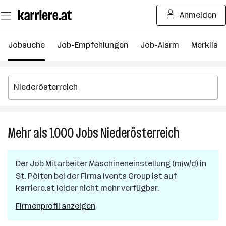
Zum
Anmelden
Seiteninhalt
springen
Jobsuche
Job-Empfehlungen
Job-Alarm
Merkliste
Mehr als 1.000
Jobs
Niederösterreich
Mehr
als
1.000
Der Job
Mitarbeiter Maschineneinstellung (m/w/d)
in
Jobs
St. Pölten
bei der Firma
Iventa Group
ist auf
in
karriere.at leider nicht mehr verfügbar.
Niederöster
Firmenprofil anzeigen