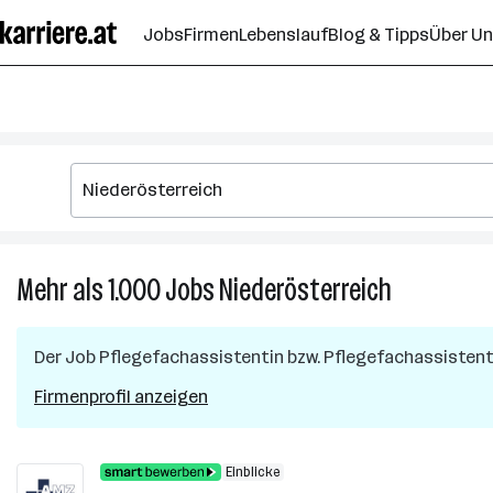
Zum
Jobs
Firmen
Lebenslauf
Blog & Tipps
Über U
Seiteninhalt
springen
Mehr als 1.000
Jobs
Niederösterreich
Mehr
als
1.000
Der Job
Pflegefachassistentin bzw. Pflegefachassisten
Jobs
in
Firmenprofil anzeigen
Niederöster
Einblicke