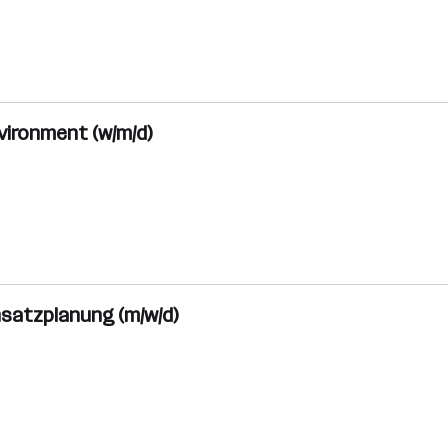
nvironment (w/m/d)
nsatzplanung (m/w/d)