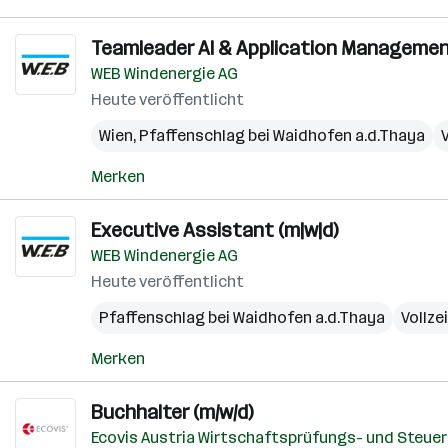
Teamleader AI & Application Managemen
WEB Windenergie AG
Heute veröffentlicht
Wien
,
Pfaffenschlag bei Waidhofen a.d.Thaya
V
Merken
Executive Assistant (m|w|d)
WEB Windenergie AG
Heute veröffentlicht
Pfaffenschlag bei Waidhofen a.d.Thaya
Vollze
Merken
Buchhalter (m/w/d)
Ecovis Austria Wirtschaftsprüfungs- und Steue