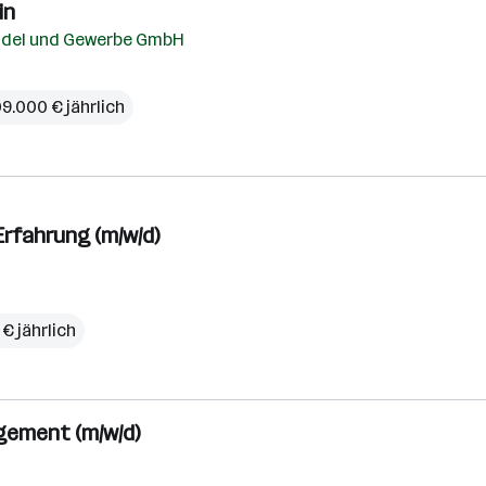
in
andel und Gewerbe GmbH
09.000 € jährlich
Erfahrung (m/w/d)
€ jährlich
agement (m/w/d)