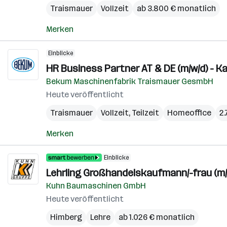
Traismauer
Vollzeit
ab 3.800 € monatlich
Merken
Einblicke
HR Business Partner AT & DE (m/w/d) - 
Bekum Maschinenfabrik Traismauer GesmbH
Heute veröffentlicht
Traismauer
Vollzeit, Teilzeit
Homeoffice
2.
Merken
Einblicke
Lehrling Großhandelskaufmann/-frau (m/
Kuhn Baumaschinen GmbH
Heute veröffentlicht
Himberg
Lehre
ab 1.026 € monatlich