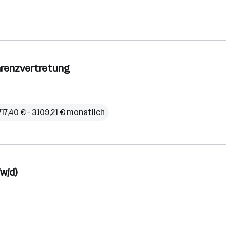
Karenzvertretung
717,40 € – 3.109,21 € monatlich
w/d)