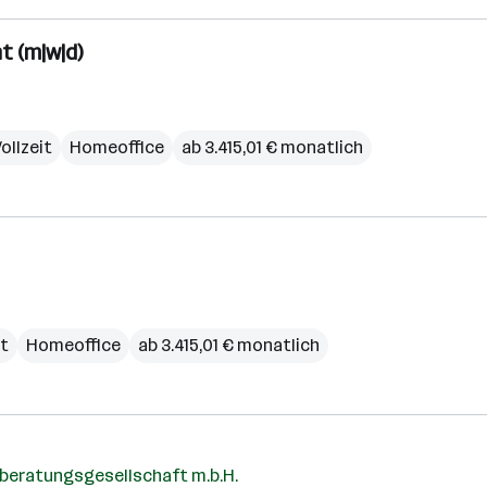
t (m|w|d)
ollzeit
Homeoffice
ab 3.415,01 € monatlich
it
Homeoffice
ab 3.415,01 € monatlich
rberatungsgesellschaft m.b.H.