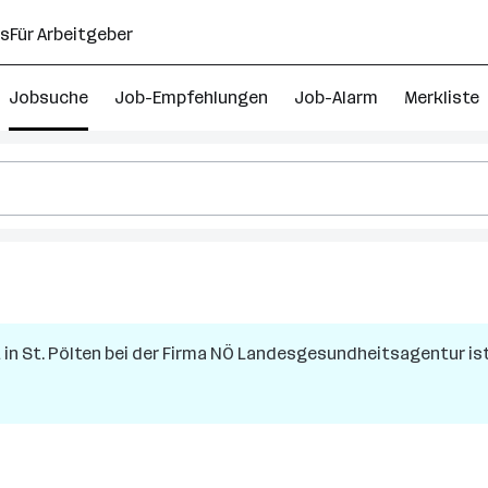
ns
Für Arbeitgeber
Jobsuche
Job-Empfehlungen
Job-Alarm
Merkliste
t
in
St. Pölten
bei der Firma
NÖ Landesgesundheitsagentur
is
reich