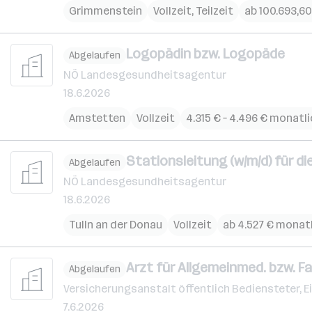
Grimmenstein
Vollzeit, Teilzeit
ab 100.693,60
Logopädin bzw. Logopäde
Abgelaufen
NÖ Landesgesundheitsagentur
18.6.2026
Amstetten
Vollzeit
4.315 € – 4.496 € monatl
Stationsleitung (w/m/d) für di
Abgelaufen
NÖ Landesgesundheitsagentur
18.6.2026
Tulln an der Donau
Vollzeit
ab 4.527 € monat
Arzt für Allgemeinmed. bzw. Fa
Abgelaufen
Versicherungsanstalt öffentlich Bediensteter, 
7.6.2026