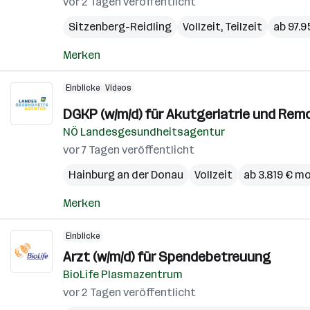
vor 2 Tagen veröffentlicht
Sitzenberg-Reidling
Vollzeit, Teilzeit
ab 97.9
Merken
Einblicke
Videos
DGKP (w/m/d) für Akutgeriatrie und Remo
NÖ Landesgesundheitsagentur
vor 7 Tagen veröffentlicht
Hainburg an der Donau
Vollzeit
ab 3.819 € m
Merken
Einblicke
Arzt (w/m/d) für Spendebetreuung
BioLife Plasmazentrum
vor 2 Tagen veröffentlicht