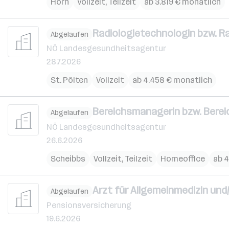
Horn
Vollzeit, Teilzeit
ab 3.819 € monatlich
Radiologietechnologin bzw. R
Abgelaufen
NÖ Landesgesundheitsagentur
28.7.2026
St. Pölten
Vollzeit
ab 4.458 € monatlich
Bereichsmanagerin bzw. Bere
Abgelaufen
NÖ Landesgesundheitsagentur
26.6.2026
Scheibbs
Vollzeit, Teilzeit
Homeoffice
ab 4
Arzt für Allgemeinmedizin und
Abgelaufen
Pensionsversicherung
19.6.2026