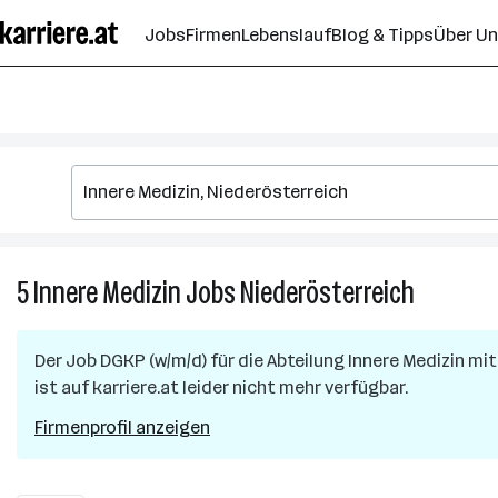
Zum
Jobs
Firmen
Lebenslauf
Blog & Tipps
Über U
Seiteninhalt
springen
5
Innere Medizin
Jobs
Niederösterreich
5
Innere
Medizin
Der Job
DGKP (w/m/d) für die Abteilung Innere Medizin 
Jobs
ist auf karriere.at leider nicht mehr verfügbar.
in
Niederöst
Firmenprofil anzeigen