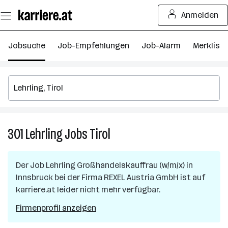
Zum
Anmelden
Seiteninhalt
springen
Jobsuche
Job-Empfehlungen
Job-Alarm
Merkliste
301
Lehrling
Jobs
Tirol
301
Lehrling
Jobs
Der Job
Lehrling Großhandelskauffrau (w/m/x)
in
in
Innsbruck
bei der Firma
REXEL Austria GmbH
ist auf
Tirol
karriere.at leider nicht mehr verfügbar.
Firmenprofil anzeigen