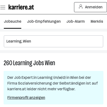
Zum
Anmelden
Seiteninhalt
springen
Jobsuche
Job-Empfehlungen
Job-Alarm
Merkliste
260
Learning
Jobs
Wien
260
Learning
Jobs
Der Job
Expert:in Learning (m/w/d)
in
Wien
bei der
in
Firma
Sozialversicherung der Selbständigen
ist auf
Wien
karriere.at leider nicht mehr verfügbar.
Firmenprofil anzeigen