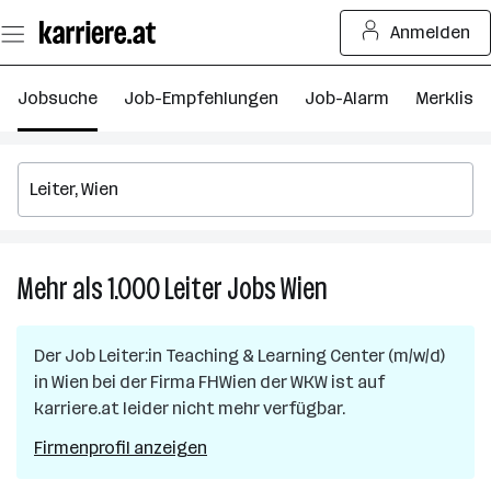
Zum
Anmelden
Seiteninhalt
springen
Jobsuche
Job-Empfehlungen
Job-Alarm
Merkliste
Mehr als 1.000
Leiter
Jobs
Wien
Mehr
als
1.000
Der Job
Leiter:in Teaching & Learning Center (m/w/d)
Leiter
in
Wien
bei der Firma
FHWien der WKW
ist auf
Jobs
karriere.at leider nicht mehr verfügbar.
in
Wien
Firmenprofil anzeigen