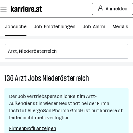
Zum
Anmelden
Seiteninhalt
springen
Jobsuche
Job-Empfehlungen
Job-Alarm
Merkliste
136
Arzt
Jobs
Niederösterreich
136
Arzt
Jobs
Der Job
Vertriebspersönlichkeit im Arzt-
in
Außendienst
in
Wiener Neustadt
bei der Firma
Niederösterreich
Institut AllergoSan Pharma GmbH
ist auf karriere.at
leider nicht mehr verfügbar.
Firmenprofil anzeigen