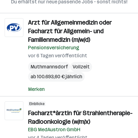
Du erhältst nur neue passende Jobs – sonst nichts!
Arzt für Allgemeinmedizin oder
Facharzt für Allgemein- und
Familienmedizin (m/w/d)
Pensionsversicherung
vor 6 Tagen veröffentlicht
Muthmannsdorf
Vollzeit
ab 100.693,60 € jährlich
Merken
Einblicke
Facharzt*ärztin für Strahlentherapie-
Radioonkologie (w/m/x)
EBG MedAustron GmbH
vor 4 Tagen veröffentlicht