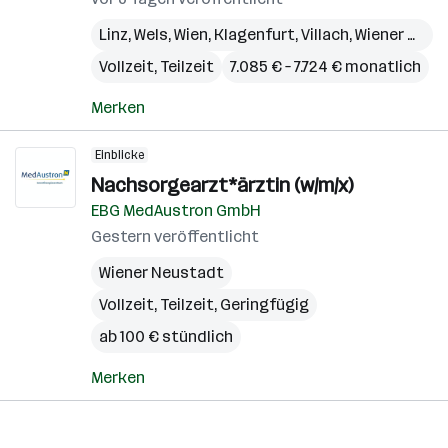
Linz
,
Wels
,
Wien
,
Klagenfurt
,
Villach
,
Wiener Neustadt
Vollzeit, Teilzeit
7.085 € – 7.724 € monatlich
Merken
Einblicke
Nachsorgearzt*ärztin (w/m/x)
EBG MedAustron GmbH
Gestern veröffentlicht
Wiener Neustadt
Vollzeit, Teilzeit, Geringfügig
ab 100 € stündlich
Merken