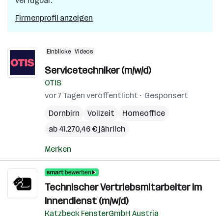
verfügbar.
Firmenprofil anzeigen
Einblicke
Videos
Servicetechniker (m/w/d)
OTIS
vor 7 Tagen veröffentlicht
Gesponsert
Dornbirn
Vollzeit
Homeoffice
ab 41.270,46 € jährlich
Merken
Technischer Vertriebsmitarbeiter im
Innendienst (m/w/d)
Katzbeck FensterGmbH Austria