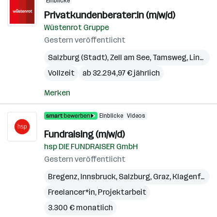
Einblicke
Privatkundenberater:in (m/w/d)
Wüstenrot Gruppe
Gestern veröffentlicht
Salzburg (Stadt)
,
Zell am See
,
Tamsweg
,
Linz
,
Gm
Vollzeit
ab 32.294,97 € jährlich
Merken
Einblicke
Videos
Fundraising (m/w/d)
hsp DIE FUNDRAISER GmbH
Gestern veröffentlicht
Bregenz
,
Innsbruck
,
Salzburg
,
Graz
,
Klagenfurt
,
Freelancer*in, Projektarbeit
3.300 € monatlich