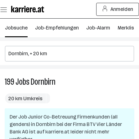
Zum
Anmelden
Seiteninhalt
springen
Jobsuche
Job-Empfehlungen
Job-Alarm
Merkliste
199
Jobs
Dornbirn
199
Jobs
in
20 km Umkreis
Dornbirn
Der Job
Junior Co-Betreuung Firmenkunden (all
genders)
in
Dornbirn
bei der Firma
BTV Vier Länder
Bank AG
ist auf karriere.at leider nicht mehr