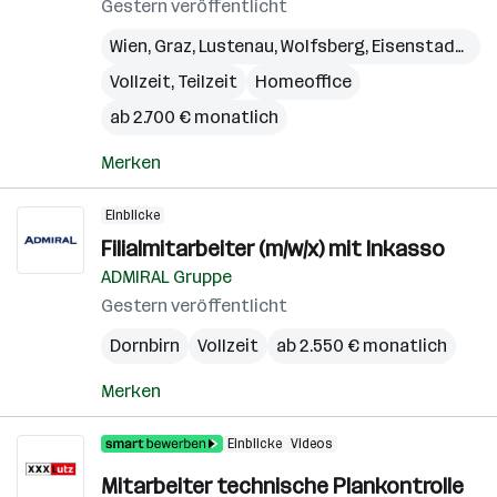
Gestern veröffentlicht
Wien
,
Graz
,
Lustenau
,
Wolfsberg
,
Eisenstadt
,
Sch
Vollzeit, Teilzeit
Homeoffice
ab 2.700 € monatlich
Merken
Einblicke
Filialmitarbeiter (m/w/x) mit Inkasso
ADMIRAL Gruppe
Gestern veröffentlicht
Dornbirn
Vollzeit
ab 2.550 € monatlich
Merken
Einblicke
Videos
Mitarbeiter technische Plankontrolle