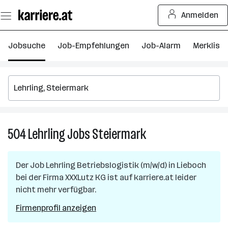
Zum
Anmelden
Seiteninhalt
springen
Jobsuche
Job-Empfehlungen
Job-Alarm
Merkliste
504
Lehrling
Jobs
Steiermark
504
Lehrling
Jobs
Der Job
Lehrling Betriebslogistik (m/w/d)
in
Lieboch
in
bei der Firma
XXXLutz KG
ist auf karriere.at leider
Steiermark
nicht mehr verfügbar.
Firmenprofil anzeigen