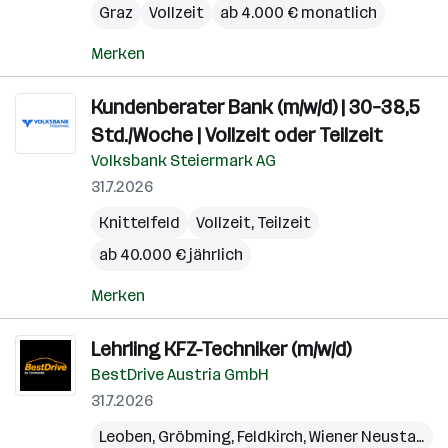
Graz
Vollzeit
ab 4.000 € monatlich
Merken
Kundenberater Bank (m/w/d) | 30–38,5
Std./Woche | Vollzeit oder Teilzeit
Volksbank Steiermark AG
31.7.2026
Knittelfeld
Vollzeit, Teilzeit
ab 40.000 € jährlich
Merken
Lehrling KFZ-Techniker (m/w/d)
BestDrive Austria GmbH
31.7.2026
Leoben
,
Gröbming
,
Feldkirch
,
Wiener Neustadt
,
L