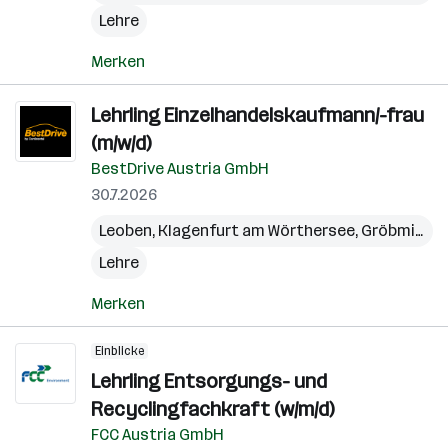
Lehre
Merken
Lehrling Einzelhandelskaufmann/-frau
(m/w/d)
BestDrive Austria GmbH
30.7.2026
Leoben
,
Klagenfurt am Wörthersee
,
Gröbming
,
Lehre
Merken
Einblicke
Lehrling Entsorgungs- und
Recyclingfachkraft (w/m/d)
FCC Austria GmbH