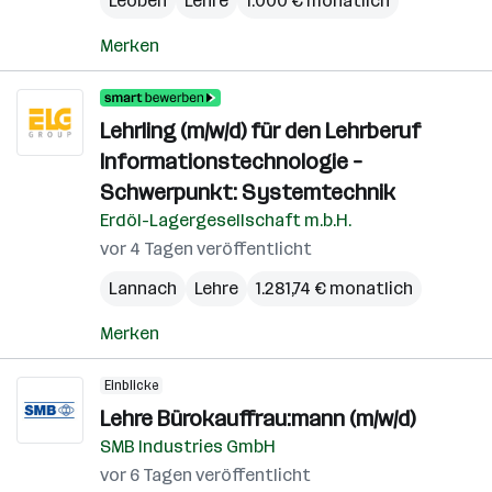
Leoben
Lehre
1.000 € monatlich
Merken
Lehrling (m/w/d) für den Lehrberuf
Informationstechnologie –
Schwerpunkt: Systemtechnik
Erdöl-Lagergesellschaft m.b.H.
vor 4 Tagen veröffentlicht
Lannach
Lehre
1.281,74 € monatlich
Merken
Einblicke
Lehre Bürokauffrau:mann (m/w/d)
SMB Industries GmbH
vor 6 Tagen veröffentlicht