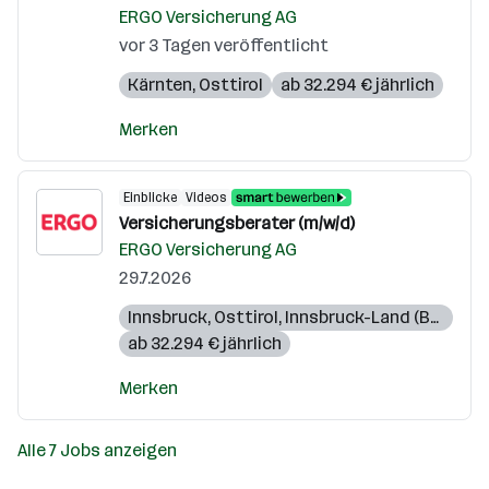
ERGO Versicherung AG
vor 3 Tagen veröffentlicht
Kärnten
,
Osttirol
ab 32.294 € jährlich
Merken
Einblicke
Videos
Versicherungsberater (m/w/d)
ERGO Versicherung AG
29.7.2026
Innsbruck
,
Osttirol
,
Innsbruck-Land (Bezirk)
,
L
ab 32.294 € jährlich
Merken
Alle 7 Jobs anzeigen