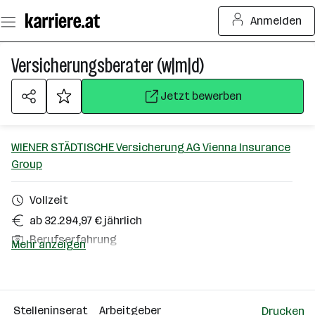
Zum
Anmelden
Seiteninhalt
springen
Versicherungsberater (w|m|d)
Jetzt bewerben
WIENER STÄDTISCHE Versicherung AG Vienna Insurance
Group
Vollzeit
ab 32.294,97 € jährlich
Berufserfahrung
Mehr anzeigen
Homeoffice möglich
Feldkirchen, Feldkirchen in Kärnten, Hermagor,
Klagenfurt, Lienz, Spittal an der Drau, St. Veit an
der Glan, Villach, Völkermarkt, Wolfsberg
Stelleninserat
Arbeitgeber
Drucken