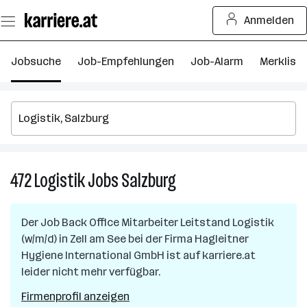
Zum
Anmelden
Seiteninhalt
springen
Jobsuche
Job-Empfehlungen
Job-Alarm
Merkliste
472
Logistik
Jobs
Salzburg
472
Logistik
Jobs
Der Job
Back Office Mitarbeiter Leitstand Logistik
in
(w/m/d)
in
Zell am See
bei der Firma
Hagleitner
Salzburg
Hygiene International GmbH
ist auf karriere.at
leider nicht mehr verfügbar.
Firmenprofil anzeigen