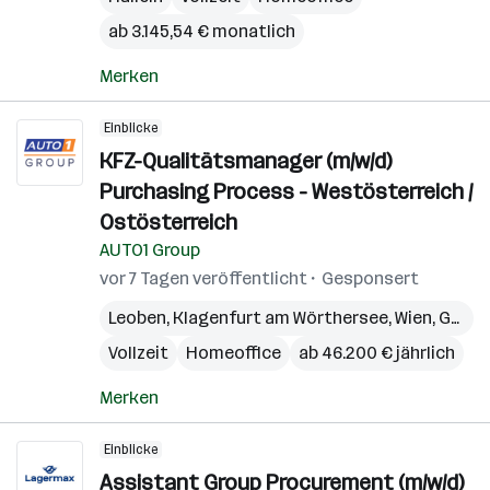
ab 3.145,54 € monatlich
Merken
Einblicke
KFZ-Qualitätsmanager (m/w/d)
Purchasing Process - Westösterreich /
Ostösterreich
AUTO1 Group
vor 7 Tagen veröffentlicht
Gesponsert
Leoben
,
Klagenfurt am Wörthersee
,
Wien
,
Graz
,
Vollzeit
Homeoffice
ab 46.200 € jährlich
Merken
Einblicke
Assistant Group Procurement (m/w/d)