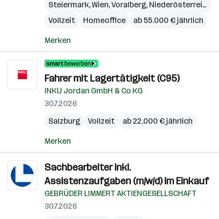
Steiermark
,
Wien
,
Voralberg
,
Niederösterreich
,
B
Vollzeit
Homeoffice
ab 55.000 € jährlich
Merken
Fahrer mit Lagertätigkeit (C95)
INKU Jordan GmbH & Co KG
30.7.2026
Salzburg
Vollzeit
ab 22.000 € jährlich
Merken
Sachbearbeiter inkl.
Assistenzaufgaben (m/w/d) im Einkauf
GEBRÜDER LIMMERT AKTIENGESELLSCHAFT
30.7.2026