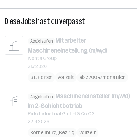
Diese Jobs hast du verpasst
Mitarbeiter
Abgelaufen
Maschineneinstellung (m/w/d)
Iventa Group
21.7.2026
St. Pölten
Vollzeit
ab 2.700 € monatlich
Maschineneinsteller (m/w/d)
Abgelaufen
im 2-Schichtbetrieb
Pirlo Industrial GmbH & Co OG
22.6.2026
Korneuburg (Bezirk)
Vollzeit