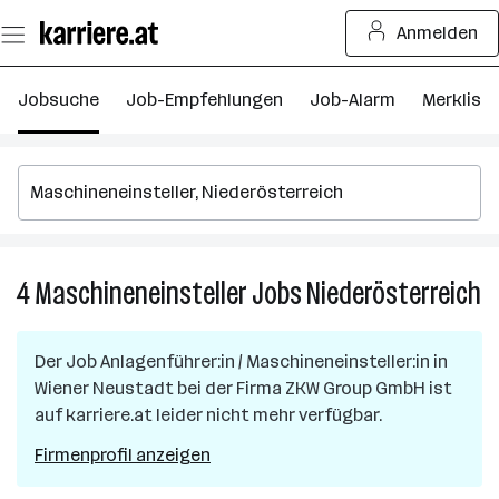
Zum
Anmelden
Seiteninhalt
springen
Jobsuche
Job-Empfehlungen
Job-Alarm
Merkliste
4
Maschineneinsteller
Jobs
Niederösterreich
4
Ma
J
Der Job
Anlagenführer:in / Maschineneinsteller:in
in
in
Wiener Neustadt
bei der Firma
ZKW Group GmbH
ist
Ni
auf karriere.at leider nicht mehr verfügbar.
Firmenprofil anzeigen