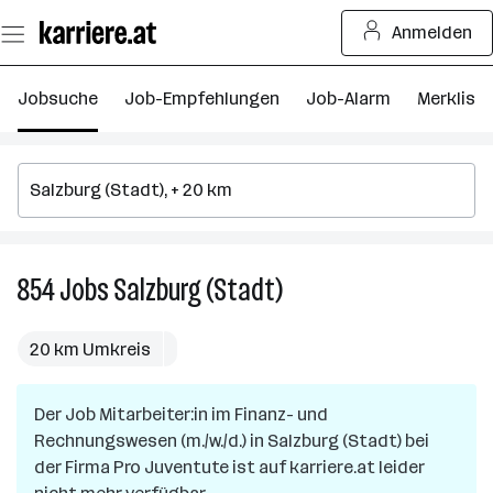
Zum
Anmelden
Seiteninhalt
springen
Jobsuche
Job-Empfehlungen
Job-Alarm
Merkliste
854
Jobs
Salzburg (Stadt)
854
Jobs
in
20 km Umkreis
Salzburg
(Stadt)
Der Job
Mitarbeiter:in im Finanz- und
Rechnungswesen (m./w./d.)
in
Salzburg (Stadt)
bei
der Firma
Pro Juventute
ist auf karriere.at leider