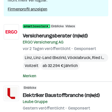
nicht mehr verfügbar.
Firmenprofil anzeigen
Einblicke
Videos
Versicherungsberater (m/w/d)
ERGO Versicherung AG
vor 2 Tagen veröffentlicht
Gesponsert
Linz
,
Linz-Land (Bezirk)
,
Vöcklabruck
,
Ried im Innkreis
Vollzeit
ab 32.294 € jährlich
Merken
Einblicke
Elektriker Baustoffbranche (m/w/d)
Leube Gruppe
Gestern veröffentlicht
Gesponsert