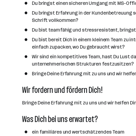
a
Du bringst einen sicheren Umgang mit MS-Offic
n
Du bringst Erfahrung in der Kundenbetreuung 
z
Schrift vollkommen?
a
Du bist teamfähig und stressresistent, bring
h
l
Du bist bereit Dich in einem kleinem Team zu i
einfach zupacken, wo Du gebraucht wirst?
Wir sind ein kompetitives Team, hast Du Lust 
unternehmerischen Strukturen festzusitzen?
Bringe Deine Erfahrung mit zu uns und wir helf
Wir fordern und fördern Dich!
Bringe Deine Erfahrung mit zu uns und wir helfen D
Was Dich bei uns erwartet?
ein familiäres und wertschätzendes Team