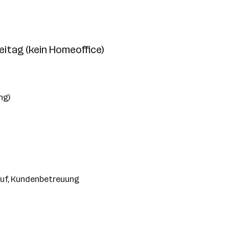
itag (kein Homeoffice)
ng)
auf, Kundenbetreuung