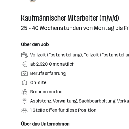
Kaufmännischer Mitarbeiter (m/w/d)
25 - 40 Wochenstunden von Montag bis Fre
Über den Job
A
Vollzeit (Festanstellung), Teilzeit (Festanstellu
n
G
ab 2.320 € monatlich
s
e
P
Berufserfahrung
t
h
o
e
A
On-site
a
s
l
r
l
D
Braunau am Inn
i
l
b
t
i
t
B
Assistenz, Verwaltung, Sachbearbeitung, Verk
u
e
e
i
e
n
i
O
1 Stelle offen für diese Position
n
o
r
g
t
f
s
n
u
s
s
f
Über das Unternehmen
t
s
f