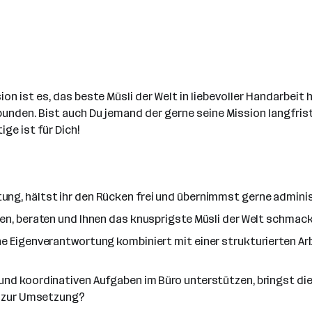
sion ist es, das beste Müsli der Welt in liebevoller Handarbeit
unden. Bist auch Du jemand der gerne seine Mission langfristi
ige ist für Dich!
ung, hältst ihr den Rücken frei und übernimmst gerne admini
ren, beraten und Ihnen das knusprigste Müsli der Welt schma
he Eigenverantwortung kombiniert mit einer strukturierten Ar
und koordinativen Aufgaben im Büro unterstützen, bringst d
en zur Umsetzung?