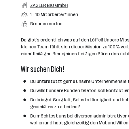
a
m
e
o
A
ZAGLER BIO GmbH
e
s
r
o
n
r
r
b
f
M
1 - 10 Mitarbeiter*innen
t
d
e
t
b
e
e
i
e
S
S
Braunau am Inn
e
n
l
t
l
t
t
i
e
d
a
l
e
a
t
Da gibt’s ordentlich was auf den Löffel! Unsere Mis
e
r
l
n
g
kleinen Team fühlt sich dieser Mission zu 100% verb
r
b
l
d
e
einer fleißigen Biene/eines fleißigen Bären das richt
e
e
o
b
i
n
r
Wir suchen Dich!
e
t
t
r
e
e
Du unterstützt gerne unsere Unternehmensleit
r
*
Du willst unsere Kunden telefonisch kontaktie
i
Du bringst Sorgfalt, Selbstständigkeit und ho
n
genießt es zu arbeiten?
n
Du möchtest uns bei diversen administrativen 
e
wollen und hast gleichzeitig den Mut und Will
n