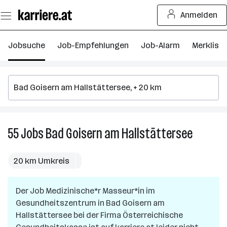
Zum
Anmelden
Seiteninhalt
springen
Jobsuche
Job-Empfehlungen
Job-Alarm
Merkliste
55
Jobs
Bad Goisern am Hallstättersee
55
Jobs
in
20 km Umkreis
Bad
Goisern
Der Job
Medizinische*r Masseur*in im
am
Gesundheitszentrum
in
Bad Goisern am
Hallstät
Hallstättersee
bei der Firma
Österreichische