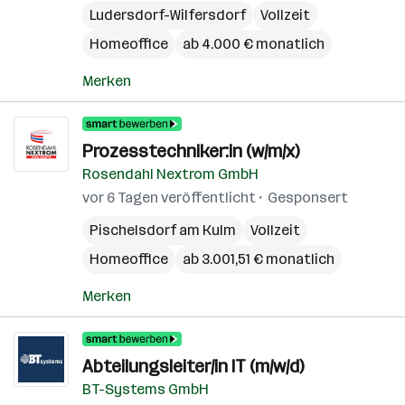
Ludersdorf-Wilfersdorf
Vollzeit
Homeoffice
ab 4.000 € monatlich
Merken
Prozesstechniker:in (w/m/x)
Rosendahl Nextrom GmbH
vor 6 Tagen veröffentlicht
Gesponsert
Pischelsdorf am Kulm
Vollzeit
Homeoffice
ab 3.001,51 € monatlich
Merken
Abteilungsleiter/in IT (m/w/d)
BT-Systems GmbH