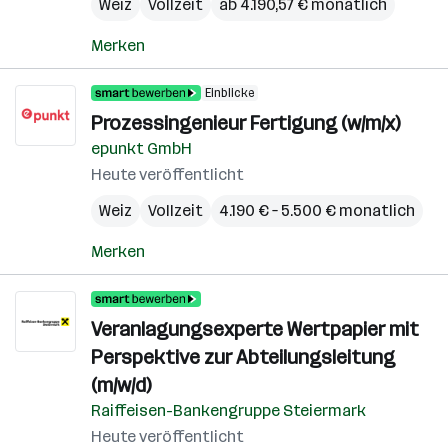
Weiz
Vollzeit
ab 4.190,57 € monatlich
Merken
Einblicke
Prozessingenieur Fertigung (w/m/x)
epunkt GmbH
Heute veröffentlicht
Weiz
Vollzeit
4.190 € – 5.500 € monatlich
Merken
Veranlagungsexperte Wertpapier mit
Perspektive zur Abteilungsleitung
(m/w/d)
Raiffeisen-Bankengruppe Steiermark
Heute veröffentlicht