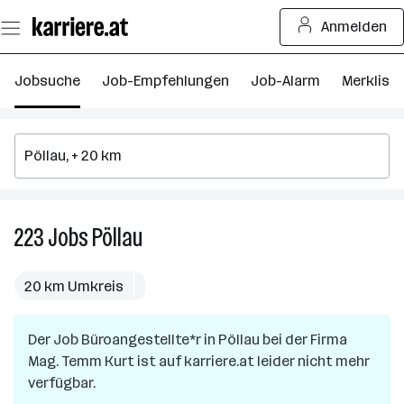
Zum
Anmelden
Seiteninhalt
springen
Jobsuche
Job-Empfehlungen
Job-Alarm
Merkliste
223
Jobs
Pöllau
223
Jobs
in
20 km Umkreis
Pöllau
Der Job
Büroangestellte*r
in
Pöllau
bei der Firma
Mag. Temm Kurt
ist auf karriere.at leider nicht mehr
verfügbar.