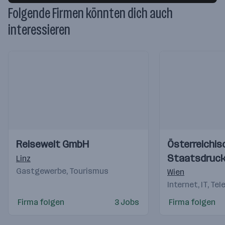
Folgende Firmen könnten dich auch
interessieren
Einblicke
Einblicke
Einblicke
Einblicke
Reisewelt GmbH
Österreichis
Videos
Videos
Staatsdruck
Linz
Gastgewerbe, Tourismus
(OeSD)
Wien
Internet, IT, Te
Firma folgen
3 Jobs
Firma folgen