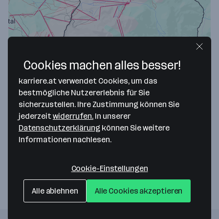
Cookies machen alles besser!
karriere.at verwendet Cookies, um das
bestmögliche Nutzererlebnis für Sie
Map data ©2026 Google
sicherzustellen. Ihre Zustimmung können Sie
jederzeit
widerrufen.
In unserer
ZEGG Geschäfte AG
Datenschutzerklärung
können Sie weitere
7563 Samnaun
— Route berechnen
Informationen nachlesen.
Website
Cookie-Einstellungen
Alle ablehnen
Alle Cookies akzeptieren