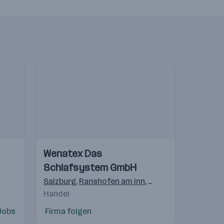
Einblicke
Einblicke
Wenatex Das
Videos
Schlafsystem GmbH
pest
,
Praha 4-Michle
Salzburg
,
,
Bratislava
Ranshofen am Inn
,
Warschau
,
Freilassing
,
Gostivar
,
Langenh
,
Beogra
k
Handel
Jobs
Firma folgen