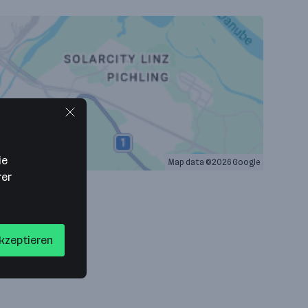
ie
Map data ©2026 Google
rer
akzeptieren