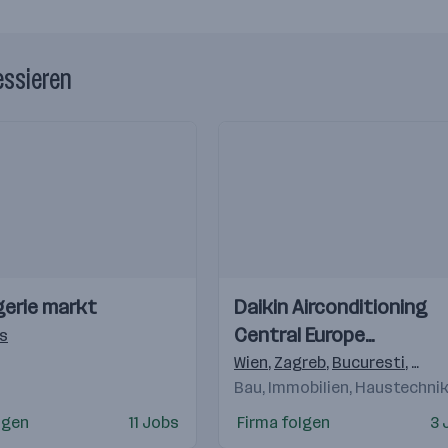
essieren
Einblicke
Einblicke
gerie markt
Daikin Airconditioning
Videos
Central Europe
s
HandelsgmbH
Wien
,
Zagreb
,
Bucuresti
,
Buda
Bau, Immobilien, Haustechni
lgen
11 Jobs
Firma folgen
3 