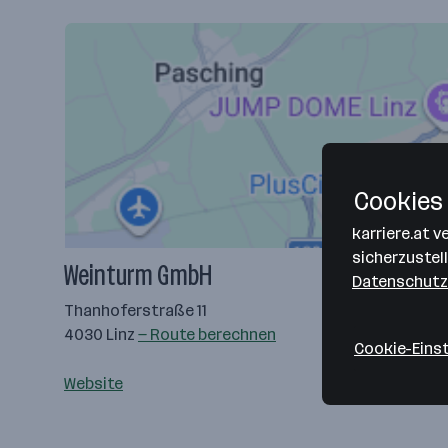
Cookies 
karriere.at 
sicherzustel
Weinturm GmbH
Datenschutz
Thanhoferstraße 11
4030 Linz
— Route berechnen
Cookie-Eins
Website