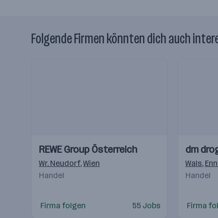
Folgende Firmen könnten dich auch inter
Einblicke
Einblicke
Einblicke
Einblicke
REWE Group Österreich
dm dro
Videos
Videos
Wr. Neudorf
,
Wien
Wals
,
Enn
Handel
Handel
Firma folgen
55 Jobs
Firma fo