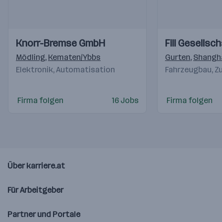
Einblicke
Einblicke
Einblicke
Einblicke
Knorr-Bremse GmbH
Fill Gesellsc
Videos
Videos
Mödling
,
Kematen/Ybbs
Gurten
,
Shangha
Elektronik, Automatisation
Fahrzeugbau, Zu
Firma folgen
16 Jobs
Firma folgen
Über karriere.at
Für Arbeitgeber
Partner und Portale