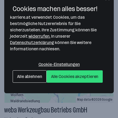
weba Werkzeugbau Betriebs GmbH
Cookies machen alles besser!
vor 4 Tagen veröffentlicht
karriere.at verwendet Cookies, um das
Dietach
ab 3.001,51 € monatlich
bestmögliche Nutzererlebnis für Sie
Merken
sicherzustellen. Ihre Zustimmung können Sie
jederzeit
widerrufen.
In unserer
Datenschutzerklärung
können Sie weitere
Informationen nachlesen.
Cookie-Einstellungen
Alle ablehnen
Alle Cookies akzeptieren
Map data ©2026 Google
weba Werkzeugbau Betriebs GmbH