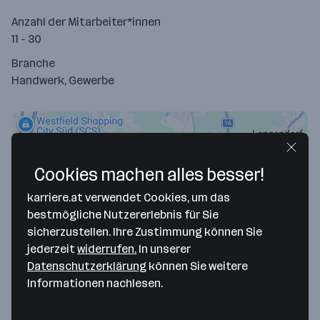
Anzahl der Mitarbeiter*innen
11 - 30
Branche
Handwerk, Gewerbe
Cookies machen alles besser!
karriere.at verwendet Cookies, um das
bestmögliche Nutzererlebnis für Sie
sicherzustellen. Ihre Zustimmung können Sie
jederzeit
widerrufen.
In unserer
Map data ©2026 Google
Datenschutzerklärung
können Sie weitere
Informationen nachlesen.
Water&Wastewater Technic WWT Austria
GmbH