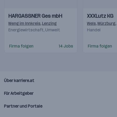
Einblicke
Einblicke
Einblicke
Einblicke
HARGASSNER Ges mbH
XXXLutz KG
Videos
Videos
Weng im Innkreis
,
Lenzing
Wels
,
Würzburg
,
Energiewirtschaft, Umwelt
Handel
Firma folgen
14 Jobs
Firma folgen
Über karriere.at
Für Arbeitgeber
Partner und Portale