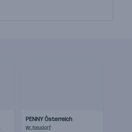
Einblicke
Einblicke
PENNY Österreich
Videos
a
,
Bratislava
Wr. Neudorf
,
Novi Beograd
,
Bielany Wroclawskie