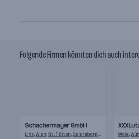
Folgende Firmen könnten dich auch inter
Einblicke
Einblicke
Einblicke
Einblicke
Schachermayer GmbH
XXXLut
Videos
Videos
Linz
,
Wien
,
St. Pölten
,
Seiersberg
,
Villach
,
Innsbruck
Wels
,
Wür