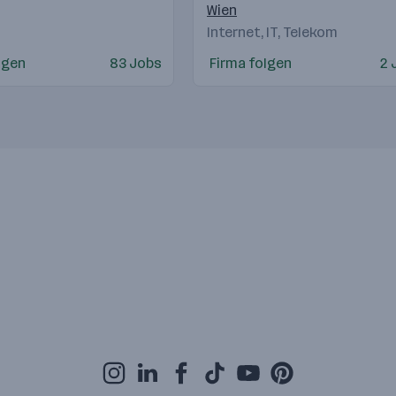
(OeSD)
Wien
Internet, IT, Telekom
lgen
83 Jobs
Firma folgen
2 