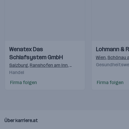
Einblicke
Einblicke
Einblicke
Einblicke
Wenatex Das
Lohmann & 
Videos
Videos
Schlafsystem GmbH
Wien
,
Schönau a
Gesundheitswes
Salzburg
,
Ranshofen am Inn
,
Freilassing
,
Langenhagen
,
M
Handel
Firma folgen
Firma folgen
Über karriere.at