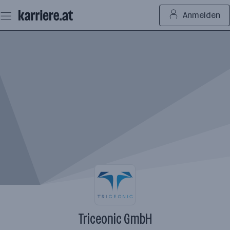
Zum
Anmelden
Seiteninhalt
springen
Triceonic GmbH