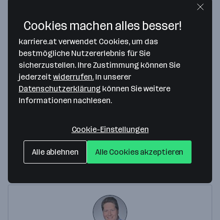
Cookies machen alles besser!
karriere.at verwendet Cookies, um das
bestmögliche Nutzererlebnis für Sie
sicherzustellen. Ihre Zustimmung können Sie
Map data ©2026 Google
jederzeit
widerrufen.
In unserer
Triceonic GmbH
Datenschutzerklärung
können Sie weitere
Peter-Behrens-Platz 10 - c/o startup300 AG
Informationen nachlesen.
4020 Linz
— Route berechnen
T +43 720 37 1239 1000
Cookie-Einstellungen
Alle ablehnen
Alle Cookies akzeptieren
Ansprechperson