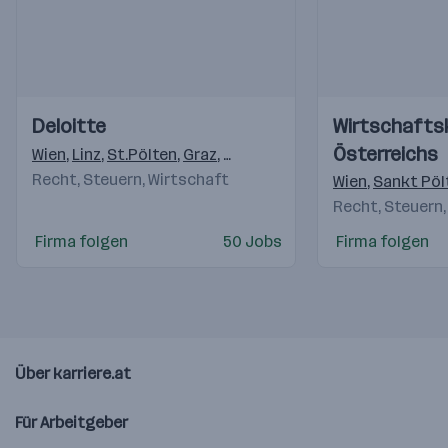
Einblicke
Einblicke
Einblicke
Einblicke
Deloitte
Wirtschaft
Videos
Videos
Österreichs
Wien
,
Linz
,
St.Pölten
,
Graz
,
Salzburg
,
Innsbruck
,
Imst
,
Arlb
Recht, Steuern, Wirtschaft
Wien
,
Sankt Pöl
Recht, Steuern,
Firma folgen
50 Jobs
Firma folgen
Über karriere.at
Für Arbeitgeber