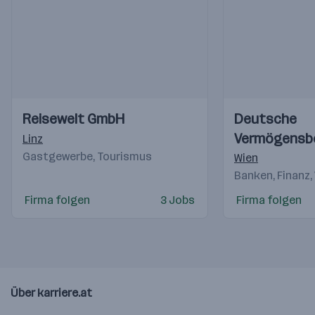
Einblicke
Einblicke
Einblicke
Einblicke
Reisewelt GmbH
Deutsche
Videos
Videos
Vermögensb
Linz
Gastgewerbe, Tourismus
AG
Wien
Banken, Finanz,
Firma folgen
3 Jobs
Firma folgen
Über karriere.at