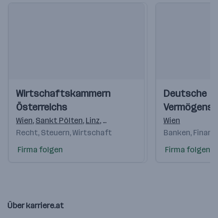
Einblicke
Einblicke
Einblicke
Einblicke
Wirtschaftskammern
Deutsche
Videos
Videos
Österreichs
Vermögensb
AG
Wien
,
Sankt Pölten
,
Linz
,
Salzburg
,
Innsbruck
Wien
,
Feldkirch
,
K
Recht, Steuern, Wirtschaft
Banken, Finanz
Firma folgen
Firma folgen
Über karriere.at