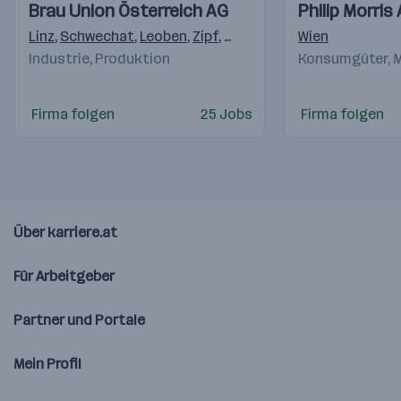
Einblicke
Einblicke
Einblicke
Einblicke
Brau Union Österreich AG
Philip Morri
Videos
Videos
Linz
,
Schwechat
,
Leoben
,
Zipf
,
Graz
,
Erlauf
,
Wien
Schladming
,
Ha
Industrie, Produktion
Konsumgüter, M
Firma folgen
25 Jobs
Firma folgen
Über karriere.at
Für Arbeitgeber
Partner und Portale
Mein Profil