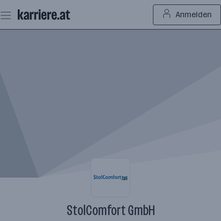
Zum
Anmelden
Seiteninhalt
springen
StolComfort GmbH