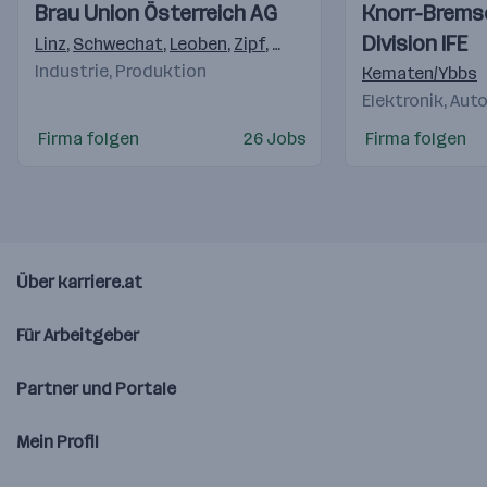
Einblicke
Einblicke
Einblicke
Einblicke
Brau Union Österreich AG
Knorr-Brem
Videos
Videos
Division IFE
Linz
,
Schwechat
,
Leoben
,
Zipf
,
Graz
,
Erlauf
,
Schladming
,
Ha
Industrie, Produktion
Kematen/Ybbs
Elektronik, Au
Firma folgen
26 Jobs
Firma folgen
Über karriere.at
Für Arbeitgeber
Partner und Portale
Mein Profil